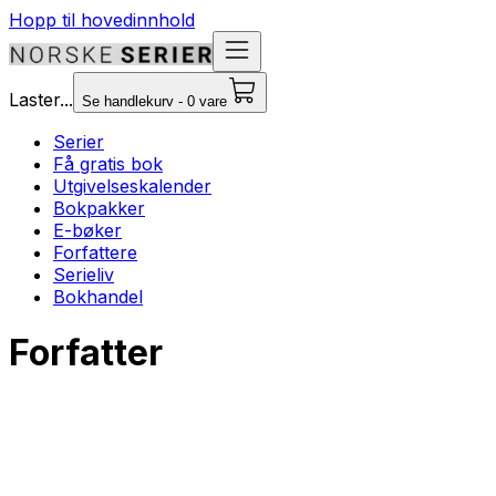
Hopp til hovedinnhold
Laster...
Se handlekurv - 0 vare
Serier
Få gratis bok
Utgivelseskalender
Bokpakker
E-bøker
Forfattere
Serieliv
Bokhandel
Forfatter