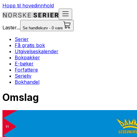
Hopp til hovedinnhold
Laster...
Se handlekurv - 0 vare
Serier
Få gratis bok
Utgivelseskalender
Bokpakker
E-bøker
Forfattere
Serieliv
Bokhandel
Omslag