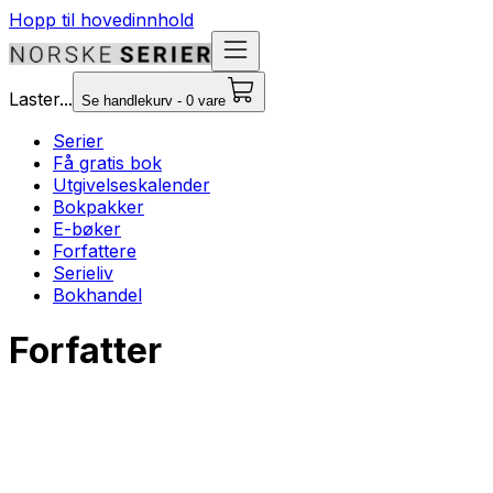
Hopp til hovedinnhold
Laster...
Se handlekurv - 0 vare
Serier
Få gratis bok
Utgivelseskalender
Bokpakker
E-bøker
Forfattere
Serieliv
Bokhandel
Forfatter