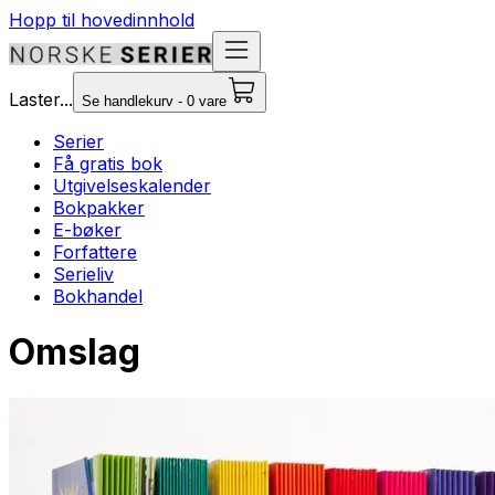
Hopp til hovedinnhold
Laster...
Se handlekurv - 0 vare
Serier
Få gratis bok
Utgivelseskalender
Bokpakker
E-bøker
Forfattere
Serieliv
Bokhandel
Omslag