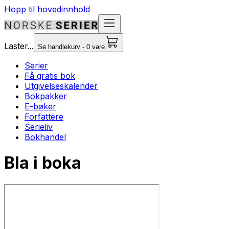
Hopp til hovedinnhold
Laster...
Se handlekurv - 0 vare
Serier
Få gratis bok
Utgivelseskalender
Bokpakker
E-bøker
Forfattere
Serieliv
Bokhandel
Bla i boka