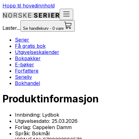
Hopp til hovedinnhold
Laster...
Se handlekurv - 0 vare
Serier
Få gratis bok
Utgivelseskalender
Bokpakker
E-bøker
Forfattere
Serieliv
Bokhandel
Produktinformasjon
Innbinding:
Lydbok
Utgivelsesdato:
25.03.2026
Forlag:
Cappelen Damm
Språk:
Bokmål