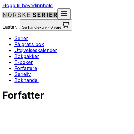
Hopp til hovedinnhold
Laster...
Se handlekurv - 0 vare
Serier
Få gratis bok
Utgivelseskalender
Bokpakker
E-bøker
Forfattere
Serieliv
Bokhandel
Forfatter