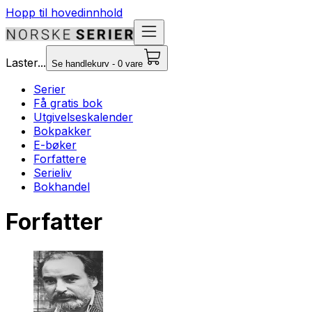
Hopp til hovedinnhold
Laster...
Se handlekurv - 0 vare
Serier
Få gratis bok
Utgivelseskalender
Bokpakker
E-bøker
Forfattere
Serieliv
Bokhandel
Forfatter