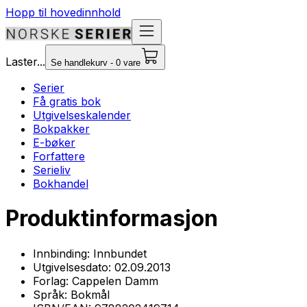
Hopp til hovedinnhold
Laster...
Se handlekurv - 0 vare
Serier
Få gratis bok
Utgivelseskalender
Bokpakker
E-bøker
Forfattere
Serieliv
Bokhandel
Produktinformasjon
Innbinding:
Innbundet
Utgivelsesdato:
02.09.2013
Forlag:
Cappelen Damm
Språk:
Bokmål