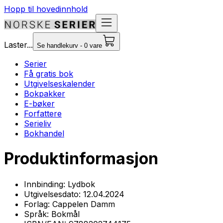
Hopp til hovedinnhold
Laster...
Se handlekurv - 0 vare
Serier
Få gratis bok
Utgivelseskalender
Bokpakker
E-bøker
Forfattere
Serieliv
Bokhandel
Produktinformasjon
Innbinding:
Lydbok
Utgivelsesdato:
12.04.2024
Forlag:
Cappelen Damm
Språk:
Bokmål