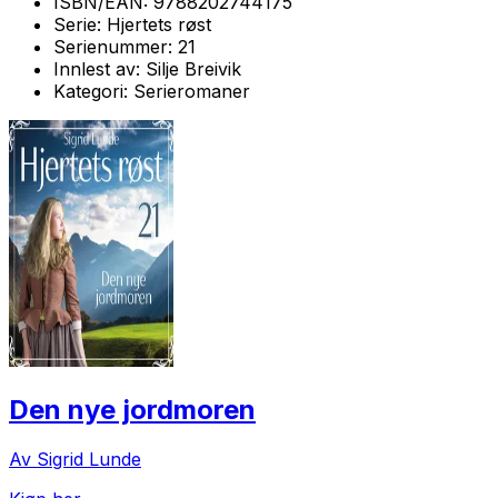
ISBN/EAN:
9788202744175
Serie:
Hjertets røst
Serienummer:
21
Innlest av:
Silje Breivik
Kategori:
Serieromaner
Den nye jordmoren
Av Sigrid Lunde