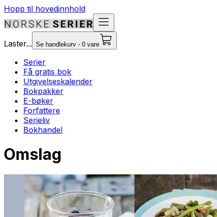
Hopp til hovedinnhold
Laster...
Se handlekurv - 0 vare
Serier
Få gratis bok
Utgivelseskalender
Bokpakker
E-bøker
Forfattere
Serieliv
Bokhandel
Omslag