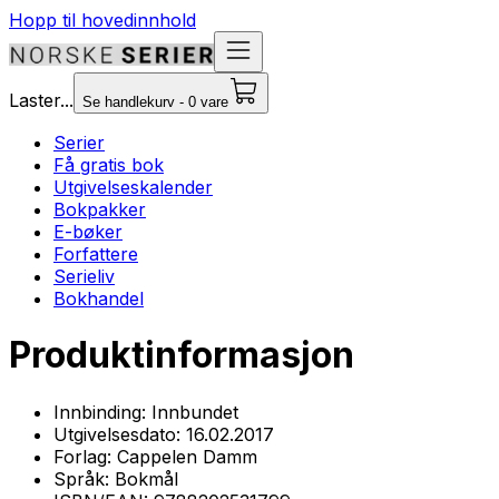
Hopp til hovedinnhold
Laster...
Se handlekurv - 0 vare
Serier
Få gratis bok
Utgivelseskalender
Bokpakker
E-bøker
Forfattere
Serieliv
Bokhandel
Produktinformasjon
Innbinding:
Innbundet
Utgivelsesdato:
16.02.2017
Forlag:
Cappelen Damm
Språk:
Bokmål