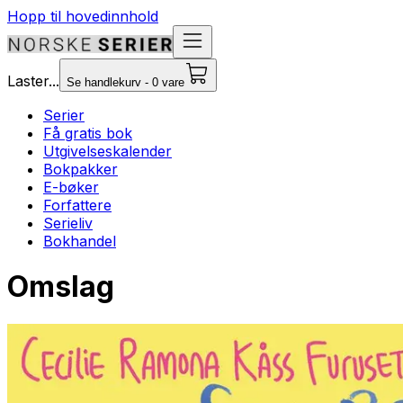
Hopp til hovedinnhold
Laster...
Se handlekurv - 0 vare
Serier
Få gratis bok
Utgivelseskalender
Bokpakker
E-bøker
Forfattere
Serieliv
Bokhandel
Omslag