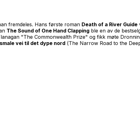
r han fremdeles. Hans første roman
Death of a River Guide
man
The Sound of One Hand Clapping
ble en av de bestsel
k Flanagan "The Commonwealth Prize" og fikk møte Dronnin
smale vei til det dype nord
(
The Narrow Road to the Dee