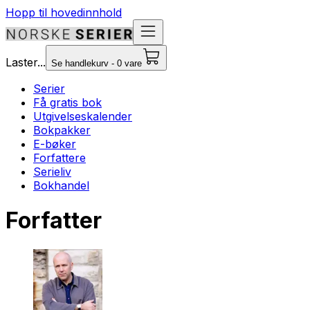
Hopp til hovedinnhold
Laster...
Se handlekurv - 0 vare
Serier
Få gratis bok
Utgivelseskalender
Bokpakker
E-bøker
Forfattere
Serieliv
Bokhandel
Forfatter