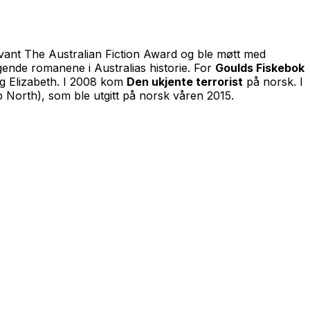
vant The Australian Fiction Award og ble møtt med
gende romanene i Australias historie. For
Goulds Fiskebok
g Elizabeth. I 2008 kom
Den ukjente terrorist
på norsk. I
p North)
, som ble utgitt på norsk våren 2015.