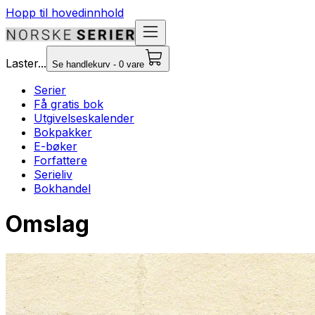
Hopp til hovedinnhold
Laster...
Se handlekurv - 0 vare
Serier
Få gratis bok
Utgivelseskalender
Bokpakker
E-bøker
Forfattere
Serieliv
Bokhandel
Omslag