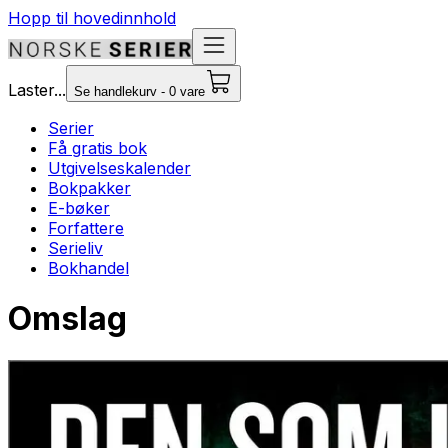
Hopp til hovedinnhold
Laster...
Se handlekurv - 0 vare
Serier
Få gratis bok
Utgivelseskalender
Bokpakker
E-bøker
Forfattere
Serieliv
Bokhandel
Omslag