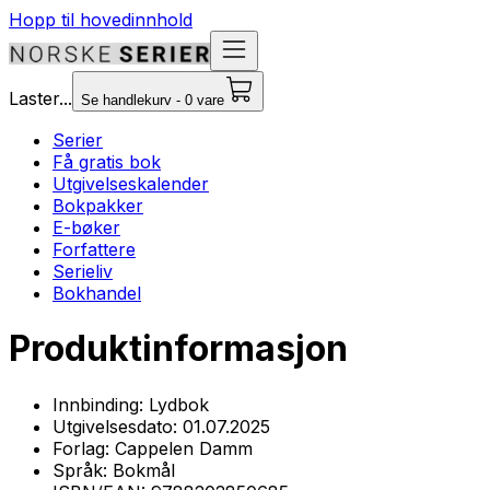
Hopp til hovedinnhold
Laster...
Se handlekurv - 0 vare
Serier
Få gratis bok
Utgivelseskalender
Bokpakker
E-bøker
Forfattere
Serieliv
Bokhandel
Produktinformasjon
Innbinding:
Lydbok
Utgivelsesdato:
01.07.2025
Forlag:
Cappelen Damm
Språk:
Bokmål