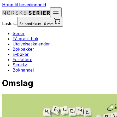
Hopp til hovedinnhold
Laster...
Se handlekurv - 0 vare
Serier
Få gratis bok
Utgivelseskalender
Bokpakker
E-bøker
Forfattere
Serieliv
Bokhandel
Omslag