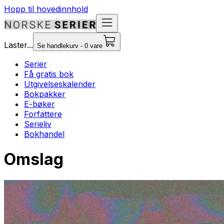
Hopp til hovedinnhold
Laster...
Se handlekurv - 0 vare
Serier
Få gratis bok
Utgivelseskalender
Bokpakker
E-bøker
Forfattere
Serieliv
Bokhandel
Omslag