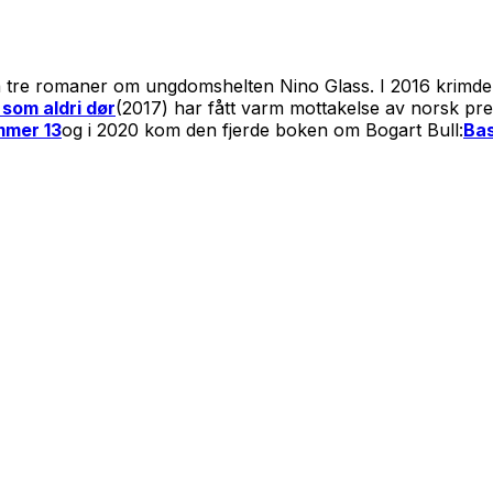
ie på tre romaner om ungdomshelten Nino Glass. I 2016 krimd
 som aldri dør
(2017) har fått varm mottakelse av norsk pre
mmer 13
og i 2020 kom den fjerde boken om Bogart Bull:
Ba