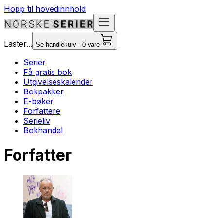
Hopp til hovedinnhold
Laster...
Se handlekurv - 0 vare
Serier
Få gratis bok
Utgivelseskalender
Bokpakker
E-bøker
Forfattere
Serieliv
Bokhandel
Forfatter