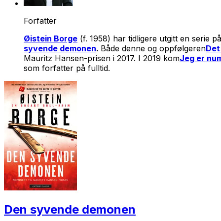
Forfatter
Øistein Borge
(f. 1958) har tidligere utgitt en ser
syvende demonen
.
Både denne og oppfølgeren
Det
Mauritz Hansen-prisen i 2017. I 2019 kom
Jeg er nu
som forfatter på fulltid.
Den syvende demonen