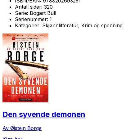
ISBN/EAN:
9788202693251
Antall sider:
320
Serie:
Bogart Bull
Serienummer:
1
Kategorier:
Skjønnlitteratur, Krim og spenning
Den syvende demonen
Av Øistein Borge