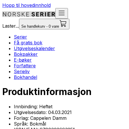
Hopp til hovedinnhold
Laster...
Se handlekurv - 0 vare
Serier
Få gratis bok
Utgivelseskalender
Bokpakker
E-bøker
Forfattere
Serieliv
Bokhandel
Produktinformasjon
Innbinding:
Heftet
Utgivelsesdato:
04.03.2021
Forlag:
Cappelen Damm
Språk:
Bokmål