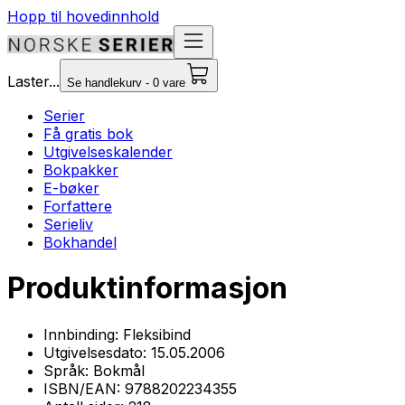
Hopp til hovedinnhold
Laster...
Se handlekurv - 0 vare
Serier
Få gratis bok
Utgivelseskalender
Bokpakker
E-bøker
Forfattere
Serieliv
Bokhandel
Produktinformasjon
Innbinding:
Fleksibind
Utgivelsesdato:
15.05.2006
Språk:
Bokmål
ISBN/EAN:
9788202234355