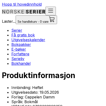
Hopp til hovedinnhold
Laster...
Se handlekurv - 0 vare
Serier
Få gratis bok
Utgivelseskalender
Bokpakker
E-bøker
Forfattere
Serieliv
Bokhandel
Produktinformasjon
Innbinding:
Heftet
Utgivelsesdato:
19.05.2026
Forlag:
Cappelen Damm
Språk:
Bokmål