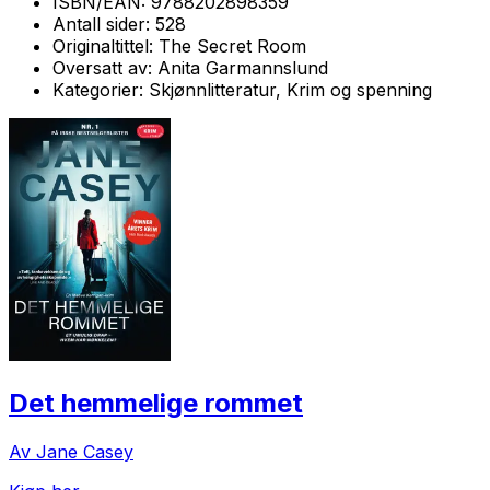
ISBN/EAN:
9788202898359
Antall sider:
528
Originaltittel:
The Secret Room
Oversatt av:
Anita Garmannslund
Kategorier:
Skjønnlitteratur, Krim og spenning
Det hemmelige rommet
Av Jane Casey