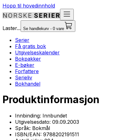
Hopp til hovedinnhold
Laster...
Se handlekurv - 0 vare
Serier
Få gratis bok
Utgivelseskalender
Bokpakker
E-bøker
Forfattere
Serieliv
Bokhandel
Produktinformasjon
Innbinding:
Innbundet
Utgivelsesdato:
09.09.2003
Språk:
Bokmål
ISBN/EAN:
9788202191511