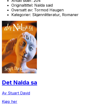
Antall sider:
204
Originaltittel:
Nalda said
Oversatt av:
Tormod Haugen
Kategorier:
Skjønnlitteratur, Romaner
Det Nalda sa
Av Stuart David
Kjøp her