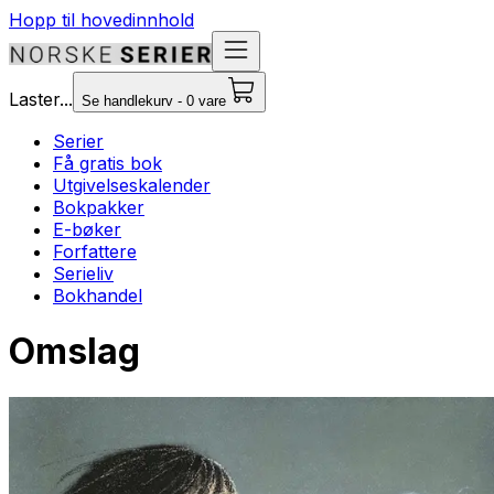
Hopp til hovedinnhold
Laster...
Se handlekurv - 0 vare
Serier
Få gratis bok
Utgivelseskalender
Bokpakker
E-bøker
Forfattere
Serieliv
Bokhandel
Omslag