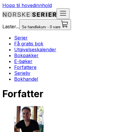
Hopp til hovedinnhold
Laster...
Se handlekurv - 0 vare
Serier
Få gratis bok
Utgivelseskalender
Bokpakker
E-bøker
Forfattere
Serieliv
Bokhandel
Forfatter