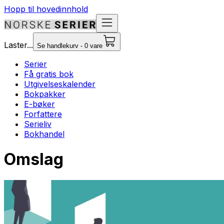
Hopp til hovedinnhold
Laster...
Se handlekurv - 0 vare
Serier
Få gratis bok
Utgivelseskalender
Bokpakker
E-bøker
Forfattere
Serieliv
Bokhandel
Omslag