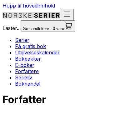
Hopp til hovedinnhold
Laster...
Se handlekurv - 0 vare
Serier
Få gratis bok
Utgivelseskalender
Bokpakker
E-bøker
Forfattere
Serieliv
Bokhandel
Forfatter