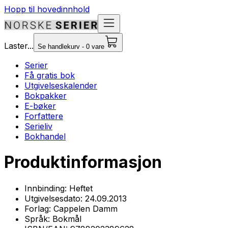
Hopp til hovedinnhold
Laster...
Se handlekurv - 0 vare
Serier
Få gratis bok
Utgivelseskalender
Bokpakker
E-bøker
Forfattere
Serieliv
Bokhandel
Produktinformasjon
Innbinding:
Heftet
Utgivelsesdato:
24.09.2013
Forlag:
Cappelen Damm
Språk:
Bokmål