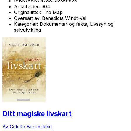
ISBN/EAN:
9788202389628
Antall sider:
304
Originaltittel:
The Map
Oversatt av:
Benedicta Windt-Val
Kategorier:
Dokumentar og fakta, Livssyn og
selvutvikling
Ditt magiske livskart
Av Colette Baron-Reid