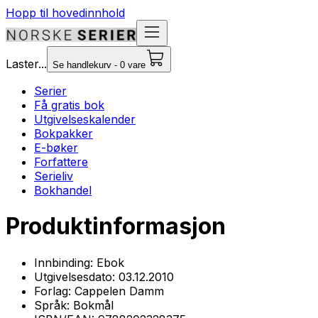
Hopp til hovedinnhold
Laster...
Se handlekurv - 0 vare
Serier
Få gratis bok
Utgivelseskalender
Bokpakker
E-bøker
Forfattere
Serieliv
Bokhandel
Produktinformasjon
Innbinding:
Ebok
Utgivelsesdato:
03.12.2010
Forlag:
Cappelen Damm
Språk:
Bokmål