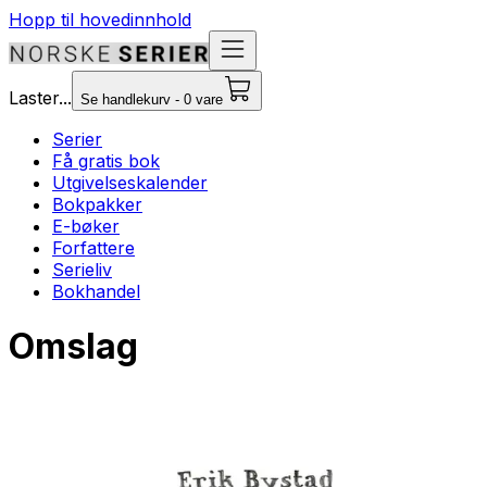
Hopp til hovedinnhold
Laster...
Se handlekurv - 0 vare
Serier
Få gratis bok
Utgivelseskalender
Bokpakker
E-bøker
Forfattere
Serieliv
Bokhandel
Omslag