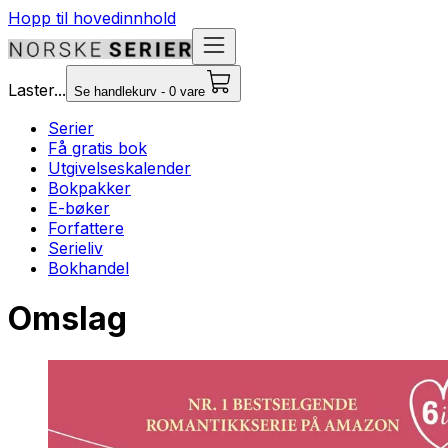
Hopp til hovedinnhold
Laster...
Se handlekurv - 0 vare
Serier
Få gratis bok
Utgivelseskalender
Bokpakker
E-bøker
Forfattere
Serieliv
Bokhandel
Omslag