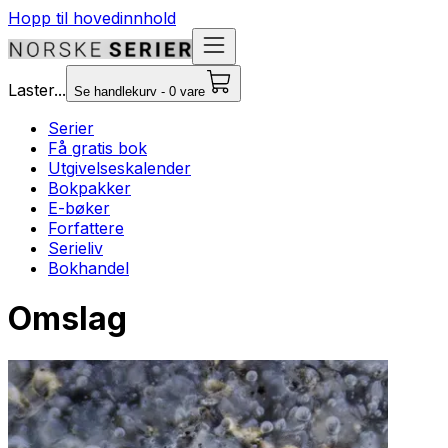
Hopp til hovedinnhold
Laster...
Se handlekurv - 0 vare
Serier
Få gratis bok
Utgivelseskalender
Bokpakker
E-bøker
Forfattere
Serieliv
Bokhandel
Omslag