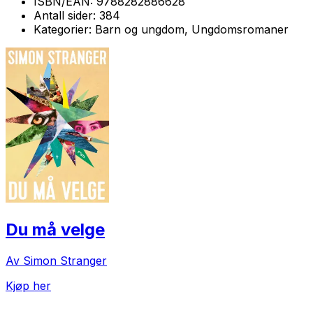
ISBN/EAN:
9788282886628
Antall sider:
384
Kategorier:
Barn og ungdom, Ungdomsromaner
Du må velge
Av Simon Stranger
Kjøp her