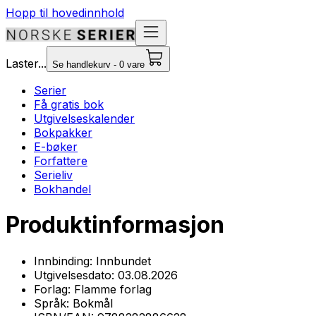
Hopp til hovedinnhold
Laster...
Se handlekurv - 0 vare
Serier
Få gratis bok
Utgivelseskalender
Bokpakker
E-bøker
Forfattere
Serieliv
Bokhandel
Produktinformasjon
Innbinding:
Innbundet
Utgivelsesdato:
03.08.2026
Forlag:
Flamme forlag
Språk:
Bokmål