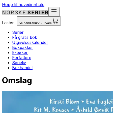
Hopp til hovedinnhold
Laster...
Se handlekurv - 0 vare
Serier
Få gratis bok
Utgivelseskalender
Bokpakker
E-bøker
Forfattere
Serieliv
Bokhandel
Omslag