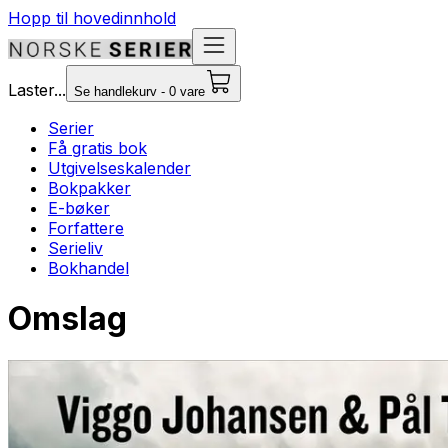
Hopp til hovedinnhold
Laster...
Se handlekurv - 0 vare
Serier
Få gratis bok
Utgivelseskalender
Bokpakker
E-bøker
Forfattere
Serieliv
Bokhandel
Omslag