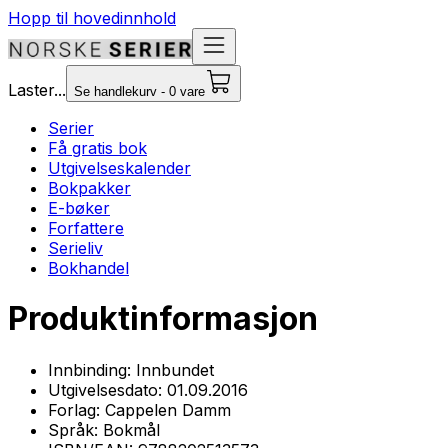
Hopp til hovedinnhold
Laster...
Se handlekurv - 0 vare
Serier
Få gratis bok
Utgivelseskalender
Bokpakker
E-bøker
Forfattere
Serieliv
Bokhandel
Produktinformasjon
Innbinding:
Innbundet
Utgivelsesdato:
01.09.2016
Forlag:
Cappelen Damm
Språk:
Bokmål