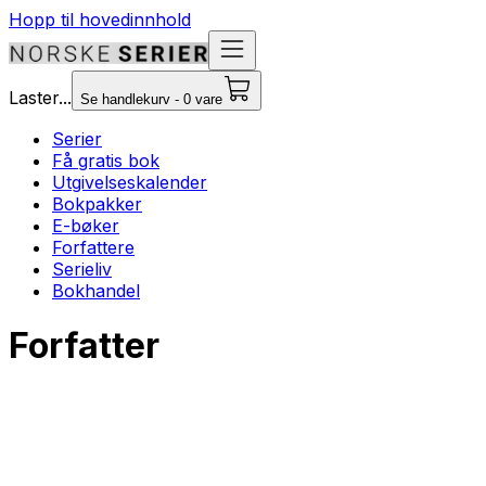
Hopp til hovedinnhold
Laster...
Se handlekurv - 0 vare
Serier
Få gratis bok
Utgivelseskalender
Bokpakker
E-bøker
Forfattere
Serieliv
Bokhandel
Forfatter