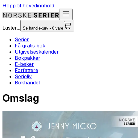
Hopp til hovedinnhold
Laster...
Se handlekurv - 0 vare
Serier
Få gratis bok
Utgivelseskalender
Bokpakker
E-bøker
Forfattere
Serieliv
Bokhandel
Omslag