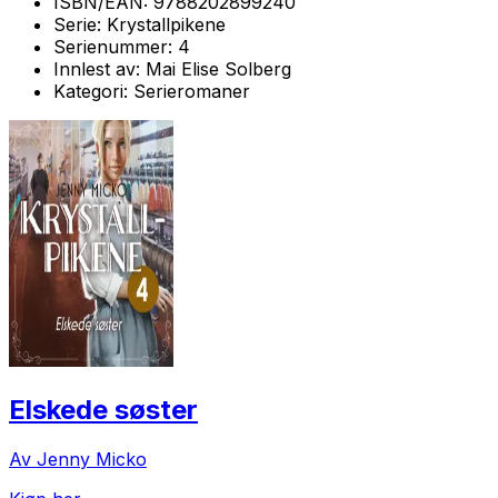
ISBN/EAN:
9788202899240
Serie:
Krystallpikene
Serienummer:
4
Innlest av:
Mai Elise Solberg
Kategori:
Serieromaner
Elskede søster
Av Jenny Micko