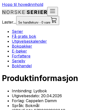
Hopp til hovedinnhold
Laster...
Se handlekurv - 0 vare
Serier
Få gratis bok
Utgivelseskalender
Bokpakker
E-bøker
Forfattere
Serieliv
Bokhandel
Produktinformasjon
Innbinding:
Lydbok
Utgivelsesdato:
20.04.2026
Forlag:
Cappelen Damm
Språk:
Bokmål