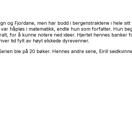
ogn og Fjordane, men har bodd i bergenstraktene i hele sitt 
var håpløs i matematikk, endte hun som forfatter. Hun beg
ralt, for å kunne notere ned ideer. Hjertet hennes banker f
ver tid fylt av høyt elskede dyrevenner.
Serien ble på 20 bøker. Hennes andre serie,
Eirill seidkvinn