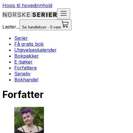
Hopp til hovedinnhold
Laster...
Se handlekurv - 0 vare
Serier
Få gratis bok
Utgivelseskalender
Bokpakker
E-bøker
Forfattere
Serieliv
Bokhandel
Forfatter