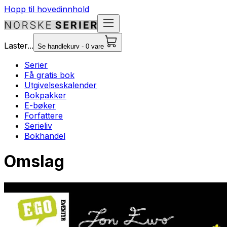
Hopp til hovedinnhold
Laster...
Se handlekurv - 0 vare
Serier
Få gratis bok
Utgivelseskalender
Bokpakker
E-bøker
Forfattere
Serieliv
Bokhandel
Omslag