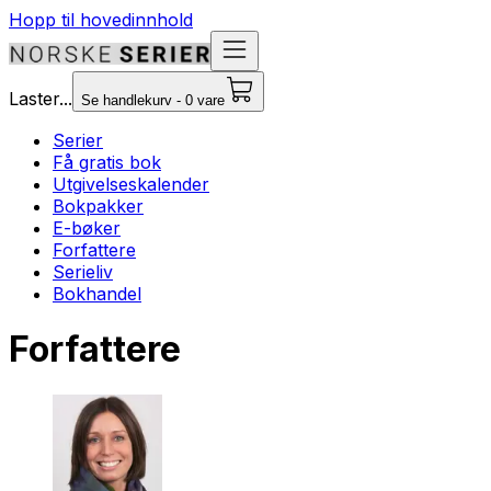
Hopp til hovedinnhold
Laster...
Se handlekurv - 0 vare
Serier
Få gratis bok
Utgivelseskalender
Bokpakker
E-bøker
Forfattere
Serieliv
Bokhandel
Forfattere