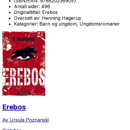
ISBN/EAN:
9788202369057
Antall sider:
496
Originaltittel:
Erebos
Oversatt av:
Henning Hagerup
Kategorier:
Barn og ungdom, Ungdomsromaner
Erebos
Av Ursula Poznanski