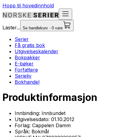
Hopp til hovedinnhold
Laster...
Se handlekurv - 0 vare
Serier
Få gratis bok
Utgivelseskalender
Bokpakker
E-bøker
Forfattere
Serieliv
Bokhandel
Produktinformasjon
Innbinding:
Innbundet
Utgivelsesdato:
01.10.2012
Forlag:
Cappelen Damm
Språk:
Bokmål