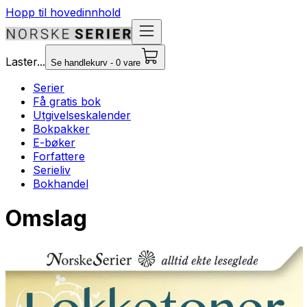
Hopp til hovedinnhold
Laster...
Se handlekurv - 0 vare
Serier
Få gratis bok
Utgivelseskalender
Bokpakker
E-bøker
Forfattere
Serieliv
Bokhandel
Omslag