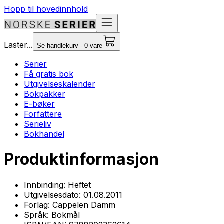
Hopp til hovedinnhold
Laster...
Se handlekurv - 0 vare
Serier
Få gratis bok
Utgivelseskalender
Bokpakker
E-bøker
Forfattere
Serieliv
Bokhandel
Produktinformasjon
Innbinding:
Heftet
Utgivelsesdato:
01.08.2011
Forlag:
Cappelen Damm
Språk:
Bokmål