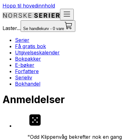
Hopp til hovedinnhold
Laster...
Se handlekurv - 0 vare
Serier
Få gratis bok
Utgivelseskalender
Bokpakker
E-bøker
Forfattere
Serieliv
Bokhandel
Anmeldelser
"Odd Klippenvåg bekrefter nok en gang