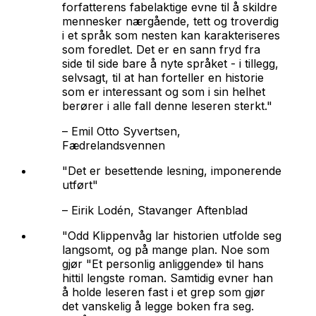
forfatterens fabelaktige evne til å skildre
mennesker nærgående, tett og troverdig
i et språk som nesten kan karakteriseres
som foredlet. Det er en sann fryd fra
side til side bare å nyte språket - i tillegg,
selvsagt, til at han forteller en historie
som er interessant og som i sin helhet
berører i alle fall denne leseren sterkt."
–
Emil Otto Syvertsen,
Fædrelandsvennen
"Det er besettende lesning, imponerende
utført"
–
Eirik Lodén, Stavanger Aftenblad
"Odd Klippenvåg lar historien utfolde seg
langsomt, og på mange plan. Noe som
gjør "Et personlig anliggende» til hans
hittil lengste roman. Samtidig evner han
å holde leseren fast i et grep som gjør
det vanskelig å legge boken fra seg.