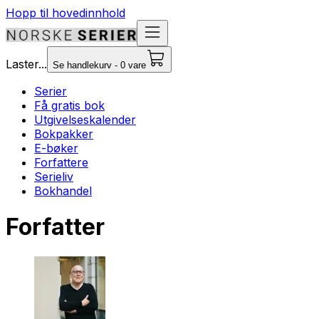
Hopp til hovedinnhold
Laster...
Se handlekurv - 0 vare
Serier
Få gratis bok
Utgivelseskalender
Bokpakker
E-bøker
Forfattere
Serieliv
Bokhandel
Forfatter