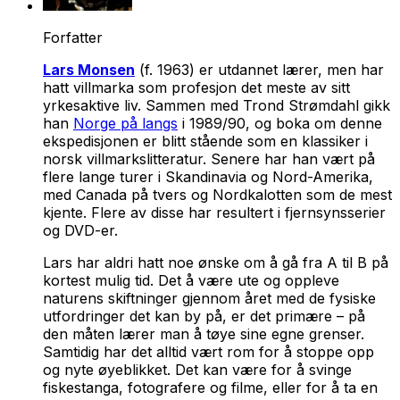
Forfatter
Lars Monsen
(f. 1963) er utdannet lærer, men har
hatt villmarka som profesjon det meste av sitt
yrkesaktive liv. Sammen med Trond Strømdahl gikk
han
Norge på langs
i 1989/90, og boka om denne
ekspedisjonen er blitt stående som en klassiker i
norsk villmarkslitteratur. Senere har han vært på
flere lange turer i Skandinavia og Nord-Amerika,
med Canada på tvers og Nordkalotten som de mest
kjente. Flere av disse har resultert i fjernsynsserier
og DVD-er.
Lars har aldri hatt noe ønske om å gå fra A til B på
kortest mulig tid. Det å være ute og oppleve
naturens skiftninger gjennom året med de fysiske
utfordringer det kan by på, er det primære – på
den måten lærer man å tøye sine egne grenser.
Samtidig har det alltid vært rom for å stoppe opp
og nyte øyeblikket. Det kan være for å svinge
fiskestanga, fotografere og filme, eller for å ta en