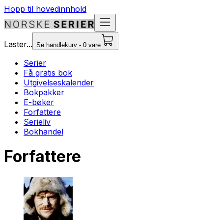
Hopp til hovedinnhold
Laster...
Se handlekurv - 0 vare
Serier
Få gratis bok
Utgivelseskalender
Bokpakker
E-bøker
Forfattere
Serieliv
Bokhandel
Forfattere