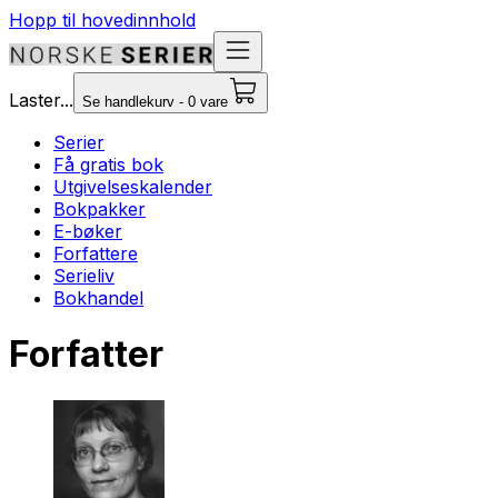
Hopp til hovedinnhold
Laster...
Se handlekurv - 0 vare
Serier
Få gratis bok
Utgivelseskalender
Bokpakker
E-bøker
Forfattere
Serieliv
Bokhandel
Forfatter