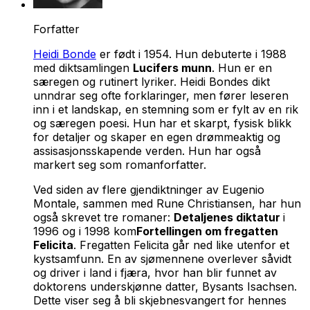
Forfatter
Heidi Bonde
er født i 1954. Hun debuterte i 1988
med diktsamlingen
Lucifers munn
. Hun er en
særegen og rutinert lyriker. Heidi Bondes dikt
unndrar seg ofte forklaringer, men fører leseren
inn i et landskap, en stemning som er fylt av en rik
og særegen poesi. Hun har et skarpt, fysisk blikk
for detaljer og skaper en egen drømmeaktig og
assisasjonsskapende verden. Hun har også
markert seg som romanforfatter.
Ved siden av flere gjendiktninger av Eugenio
Montale, sammen med Rune Christiansen, har hun
også skrevet tre romaner:
Detaljenes diktatur
i
1996 og i 1998 kom
Fortellingen om fregatten
Felicita
. Fregatten Felicita går ned like utenfor et
kystsamfunn. En av sjømennene overlever såvidt
og driver i land i fjæra, hvor han blir funnet av
doktorens underskjønne datter, Bysants Isachsen.
Dette viser seg å bli skjebnesvangert for hennes